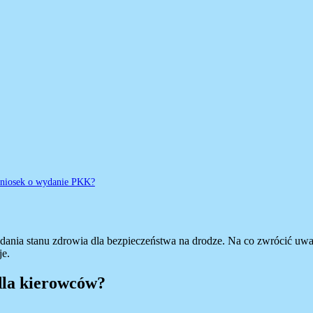
 wniosek o wydanie PKK?
badania stanu zdrowia dla bezpieczeństwa na drodze. Na co zwrócić u
je.
dla kierowców?