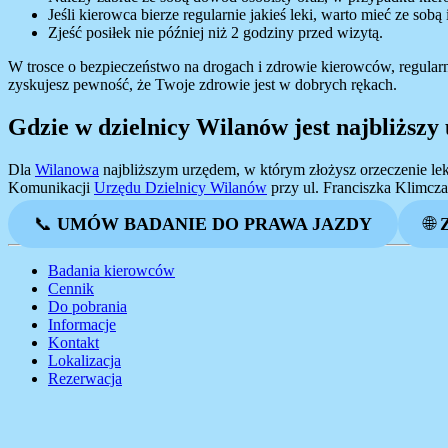
Jeśli kierowca bierze regularnie jakieś leki, warto mieć ze sobą i
Zjeść posiłek nie później niż 2 godziny przed wizytą.
W trosce o bezpieczeństwo na drogach i zdrowie kierowców, regula
zyskujesz pewność, że Twoje zdrowie jest w dobrych rękach.
Gdzie w dzielnicy Wilanów jest najbliższ
Dla
Wilanowa
najbliższym urzędem, w którym złożysz orzeczenie le
Komunikacji
Urzędu Dzielnicy Wilanów
przy ul. Franciszka Klimcz
📞
UMÓW BADANIE DO PRAWA JAZDY
🌐
Badania kierowców
Cennik
Do pobrania
Informacje
Kontakt
Lokalizacja
Rezerwacja