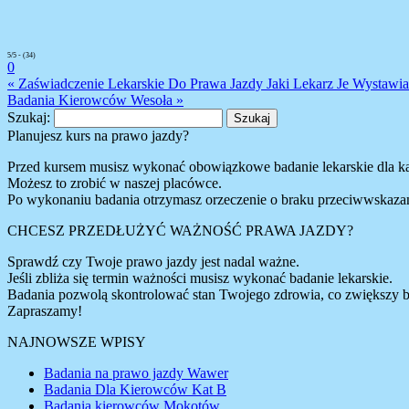
5/5 - (34)
0
« Zaświadczenie Lekarskie Do Prawa Jazdy Jaki Lekarz Je Wystawi
Badania Kierowców Wesoła »
Szukaj:
Planujesz kurs na prawo jazdy?
Przed kursem musisz wykonać obowiązkowe badanie lekarskie dla 
Możesz to zrobić w naszej placówce.
Po wykonaniu badania otrzymasz orzeczenie o braku przeciwwskaza
CHCESZ PRZEDŁUŻYĆ WAŻNOŚĆ PRAWA JAZDY?
Sprawdź czy Twoje prawo jazdy jest nadal ważne.
Jeśli zbliża się termin ważności musisz wykonać badanie lekarskie.
Badania pozwolą skontrolować stan Twojego zdrowia, co zwiększy b
Zapraszamy!
NAJNOWSZE WPISY
Badania na prawo jazdy Wawer
Badania Dla Kierowców Kat B
Badania kierowców Mokotów