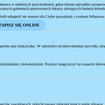
nowa w niektórych przychodniach, gdzie lekarze specjaliści przepro
nych gabinetach uprawnionych lekarzy oferujących badania lekarsk
śli odległość nie stanowi dla Ciebie przeszkody z centrum Wilanowa
ZAPISZ SIĘ ONLINE
ążenia oraz funkcji płuc. W zależności od indywidualnej specyfiki, 
rofesjonalizm i doświadczenie. Pacjenci mogą liczyć na wsparcie doś
erowców zawodowych, dotychczasowe zaświadczenie o stanie zdrowia.