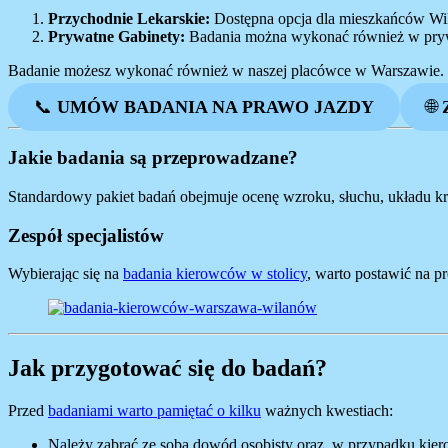
Przychodnie Lekarskie:
Dostępna opcja dla mieszkańców Wila
Prywatne Gabinety:
Badania można wykonać również w prywat
Badanie możesz wykonać również w naszej placówce w Warszawie. Je
📞
UMÓW BADANIA NA PRAWO JAZDY
🌐
Jakie badania są przeprowadzane?
Standardowy pakiet badań obejmuje ocenę wzroku, słuchu, układu kr
Zespół specjalistów
Wybierając się na
badania kierowców w stolicy
, warto postawić na p
Jak przygotować się do badań?
Przed
badaniami warto pamiętać o kilku
ważnych kwestiach:
Należy zabrać ze sobą dowód osobisty oraz, w przypadku ki