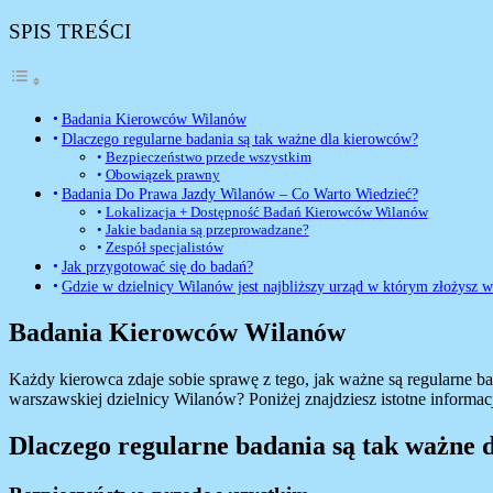
SPIS TREŚCI
Badania Kierowców Wilanów
Dlaczego regularne badania są tak ważne dla kierowców?
Bezpieczeństwo przede wszystkim
Obowiązek prawny
Badania Do Prawa Jazdy Wilanów – Co Warto Wiedzieć?
Lokalizacja + Dostępność Badań Kierowców Wilanów
Jakie badania są przeprowadzane?
Zespół specjalistów
Jak przygotować się do badań?
Gdzie w dzielnicy Wilanów jest najbliższy urząd w którym złożysz
Badania Kierowców Wilanów
Każdy kierowca zdaje sobie sprawę z tego, jak ważne są regularne 
warszawskiej dzielnicy Wilanów? Poniżej znajdziesz istotne informac
Dlaczego regularne badania są tak ważne 